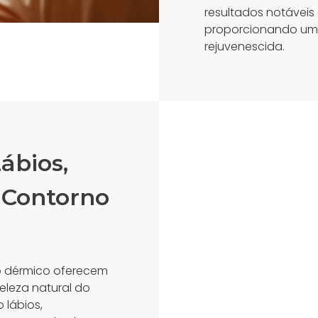
resultados notávei
proporcionando uma
rejuvenescida.
ábios,
 Contorno
o dérmico oferecem
eleza natural do
 lábios,