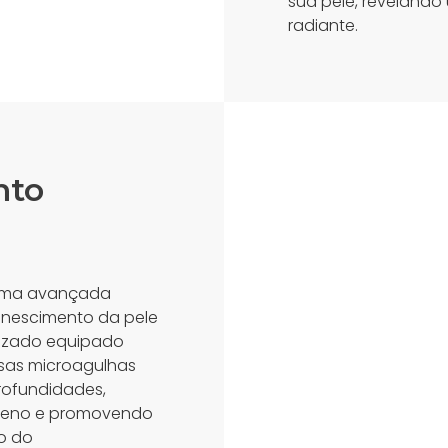
sua pele, revelando
radiante.
nto
 uma avançada
enescimento da pele
atizado equipado
sas microagulhas
rofundidades,
geno e promovendo
io do